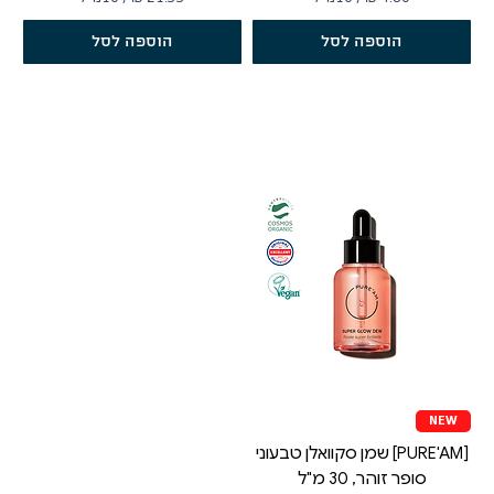
2
4
הוספה לסל
הוספה לסל
1
.
.
8
3
0
3
₪
ל
₪
-
ל
-
1
1
0
מ
0
י
מ
ל
י
י
ל
ל
י
י
ל
ט
י
ר
ט
י
ר
ם
י
ם
NEW
[PURE'AM] שמן סקוואלן טבעוני
סופר זוהר, 30 מ"ל