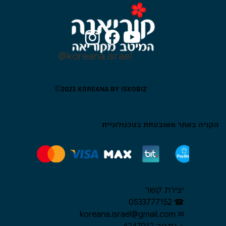
@koreana.israel
©​2023 KOREANA BY ISKOBIZ
הקניה באתר מאובטחת בטכנולוגיית
יצירת קשר
☎︎ 0533777152
✉︎ koreana.israel@gmail.com