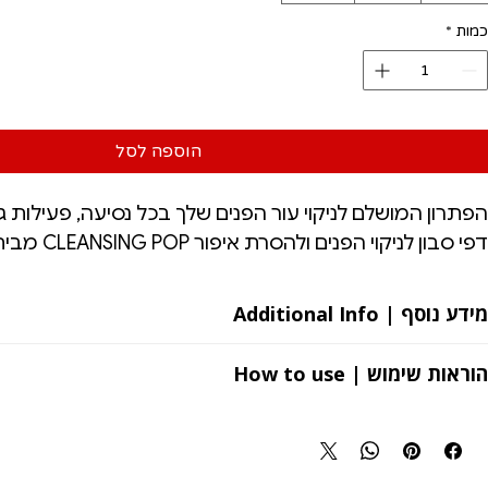
כמות
*
הוספה לסל
הפתרון המושלם לניקוי עור הפנים שלך בכל נסיעה, פעילות גו
דפי סבון לניקוי הפנים ולהסרת איפור CLEANSING POP מבית LUTHIONE
מידע נוסף | Additional Info
- סוגי עור: יבש, שמן, רגיש
הוראות שימוש | How to use
- 10 דפים אישיים בכל קופסה
- ארץ ייצור: דרום קוריאה
לקרצף את ה-Cleansing Pop עם כמות מתונה של
- בתו התקן
לקרם – לעסות בעדינות ולשטוף היטב במים פושרים.