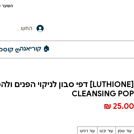
השער ש
החשבון שלי
🏠︎ קוריאנה
ღ קוסמטיקה קוריאנית
[LUTHIONE] דפי סבון לניקוי הפנים 
CLEANSING POP
מחיר
סוג העור
*
עור שמן
עור יבש
עור רגיש