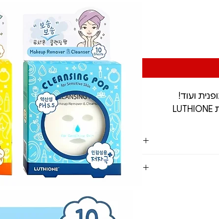
פנית ועוד!
 מים על כף היד.הוא יהפוך