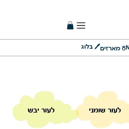
🖊 בלוג
N
⛣ מארזים