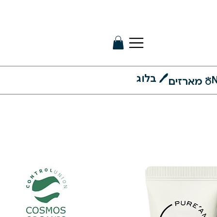
🖊 בלוג
N
⛣ מארזים