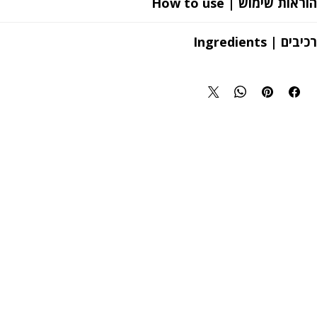
הוראות שימוש | How to use
יש למרוח באופן אחיד על הפנים והצוואר מדי יום בבוקר ובער
רכיבים | Ingredients
Key ingredients:
tter:
Creates a smooth, moisture barrier with calming,
anti-inflammatory properties.
uzu Water:
High in Vitamin C promotes anti-aging for a
rejuvenated and youthful appearance.
eramide ™:
Retains moisture within the skin creating a
protective barrier.
Naturally exfoliates to restore rough skin textures and
strengthen its barrier.
 Seed Oil:
A soothing protective barrier that prevents
moisture loss.
bolol:
Introduces significant anti-irritant and medicinal
s to brighten and reduce pigmentation due to aging or