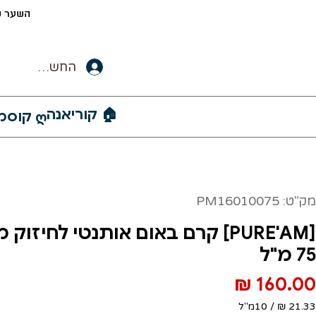
השער ש
החשבון שלי
🏠︎ קוריאנה
ღ קוסמטיקה קוריאנית
מק"ט: PM16010075
[PURE'AM] קרם באום אותנטי לחיזו
75 מ"ל
מחיר
/
10מ"ל