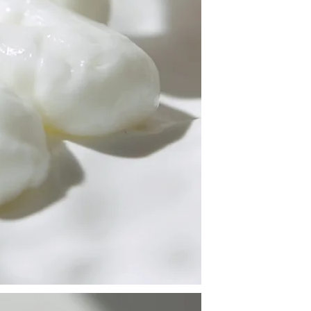
Organ
Water, *Citrus Jun
Butter, Caprylic/C
Glycol, *Simm
Cetearyl Alcohol
Phytosphing
Glyceryl Capry
Glucoside
Hydrolyzed Hyalu
Acid, *Oenoth
Dulcis (Sw
Glucose, Citric 
Extract, *C