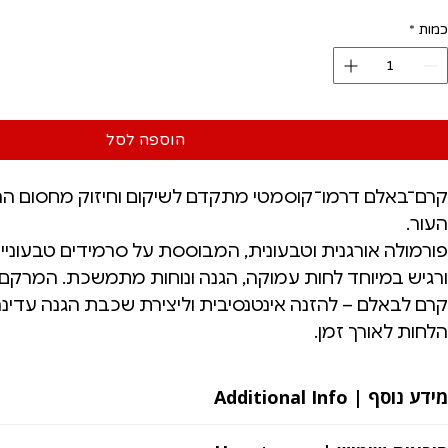
‏21.33 ‏₪
לכל
כמות
*
10
Milliliters
הוספה לסל
קרם־באלם דרמו־קוסמטי מתקדם לשיקום וחיזוק מחסום הה
העור.
פורמולה אורגנית וטבעונית, המבוססת על סרמידים טבעוניי
ורגיש במיוחד לחות עמוקה, הגנה ונוחות מתמשכת. המרקם ה
קרם לבאלם – להזנה אינטנסיבית וליצירת שכבת הגנה עדינ
הלחות לאורך זמן.
מידע נוסף | Additional Info
מתאים לכל סוגי העור כולל עור רגיש ועור הנוטה לפגמים