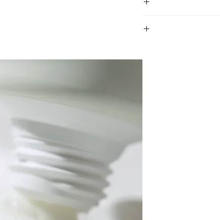
ב.
Organic Shea Bu
Organic Y
Vegan C
Vegan Squalane:
Organic Jojoba
Alpha Bisa
propertie