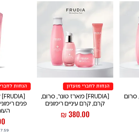
הנחות לחברי מועדון
הנחות לחברי 
ר, סרום
[FRUDIA] מארז טונר, סרום,
[IA
קרם, קרם עיניים רימונים
פנים רימוני
העור, 145
מחיר
מח