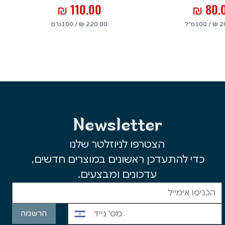
יר
מחיר
/
100מ"ל
/
100גרם
2
2
2
0
0
0
.
.
0
0
0
0
₪
₪
ל
ל
Newsletter
-
-
1
1
0
0
הצטרפו לניוזלטר שלנו
0
0
מ
ג
כדי להתעדכן ראשונים במוצרים חדשים, 
י
ר
ל
ם
עדכונים ומבצעים.
י
ל
י
ט
ר
הרשמה
י