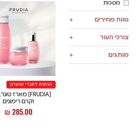
מסכות
טווח מחירים
צורכי העור
מיצוק, קמטים
מותגים
ואנטי-אייג'ינג
FRUDIA
לחות מוגברת ועור יבש
הנחות לחברי מועדון
[FRUDIA] מארז טונ
וקרם רימונים
מחיר