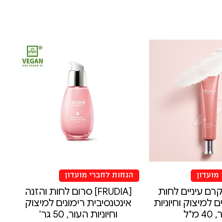
4
2
1
7
.
.
0
5
3
9
₪
₪
ל
ל
-
-
1
1
0
0
0
0
מ
מ
י
י
ל
ל
י
י
ל
ל
י
י
ט
ט
ר
ר
י
י
מועדון
הנחות לחברי מועדון
ם
ם
FRUD] קרם עיניים לחות
[FRUDIA] סרום לחות והזנה
ם למיצוק וחיוניות
אינטנסיבית רימונים למיצוק
 מ"ל
וחיוניות העור, 50 גר'