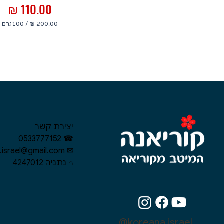
מחיר
/
100גרם
2
0
0
.
0
0
₪
ל
-
יצירת קשר
1
0
☎︎ 0533777152
0
✉︎ koreana.israel@gmail.com
ג
ר
⌂ נתניה 4247012
ם
@koreana.israel