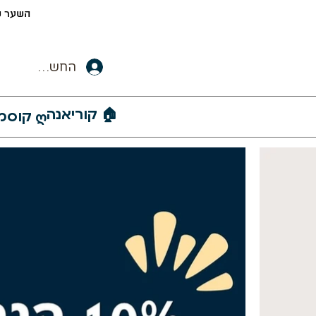
השער ש
החשבון שלי
🏠︎ קוריאנה
ღ קוסמטיקה קוריאנית