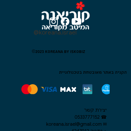
@koreana.israel
©​2023 KOREANA BY ISKOBIZ
הקניה באתר מאובטחת בטכנולוגיית
יצירת קשר
☎︎ 0533777152
✉︎ koreana.israel@gmail.com