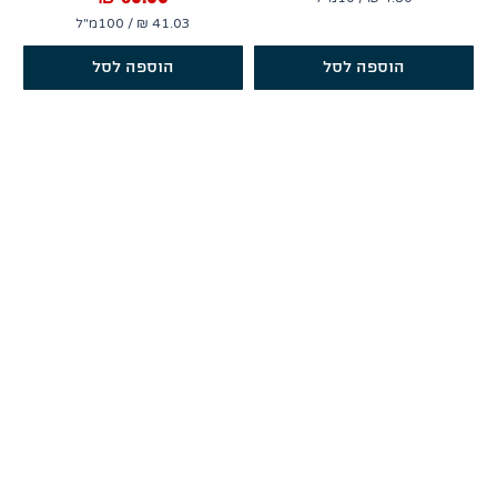
/
100מ"ל
4
.
4
הוספה לסל
הוספה לסל
8
1
0
.
0
3
₪
ל
-
₪
1
ל
0
-
מ
1
י
0
ל
0
י
מ
ל
י
י
ל
ט
י
ר
ל
י
י
ם
ט
ר
י
ם