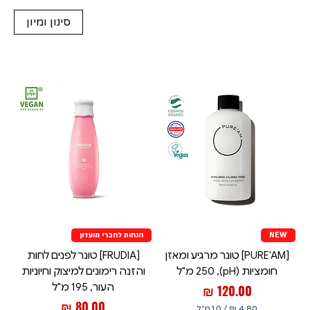
סינון ומיון
NEW
הנחות לחברי מועדון
[PURE'AM] טונר מרגיע ומאזן
[FRUDIA] טונר לפנים לחות
חומציות (pH), 250 מ"ל
והזנה רימונים למיצוק וחיוניות
מחיר
העור, 195 מ"ל
מחיר
/
10מ"ל