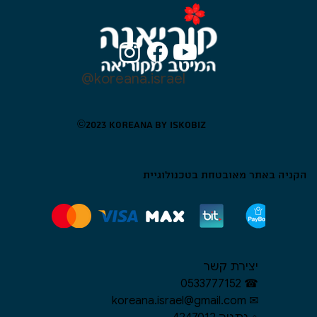
@koreana.israel
©​2023 KOREANA BY ISKOBIZ
הקניה באתר מאובטחת בטכנולוגיית
יצירת קשר
☎︎ 0533777152
✉︎ koreana.israel@gmail.com